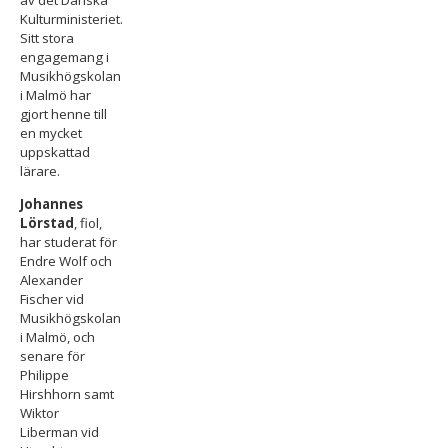
Kulturministeriet.
Sitt stora
engagemang i
Musikhögskolan
i Malmö har
gjort henne till
en mycket
uppskattad
lärare.
Johannes
Lörstad
, fiol,
har studerat för
Endre Wolf och
Alexander
Fischer vid
Musikhögskolan
i Malmö, och
senare för
Philippe
Hirshhorn samt
Wiktor
Liberman vid