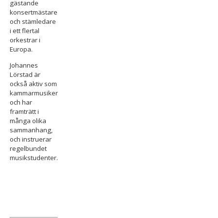
gästande
konsertmästare
och stämledare
i ett flertal
orkestrar i
Europa.
Johannes
Lörstad är
också aktiv som
kammarmusiker
och har
framträtt i
många olika
sammanhang,
och instruerar
regelbundet
musikstudenter.