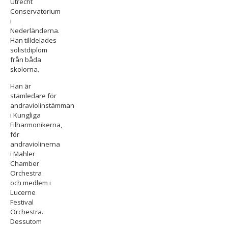
Utrecht
Conservatorium
i
Nederländerna.
Han tilldelades
solistdiplom
från båda
skolorna.
Han är
stämledare för
andraviolinstämman
i Kungliga
Filharmonikerna,
för
andraviolinerna
i Mahler
Chamber
Orchestra
och
medlem i
Lucerne
Festival
Orchestra.
Dessutom