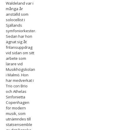
Waldeland var i
många år
anställd som
solocellist i
Själlands
symfoniorkester.
Sedan har hon
ägnat sig åt
frilansuppdrag
vid sidan om sitt
arbete som
lärare vid
Musikhögskolan
i Malmö. Hon
har medverkat i
Trio con Brio
och Athelas
Sinfonietta
Copenhagen
för modern
musik, som
utnämndes till
statsensemble
av det Danska