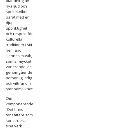
blandning av
nya ljud och
speltekniker
parat med en
djup
uppriktighet
och respekt för
kulturella
traditioner i sitt
hemland.
Hennes musik,
som är mycket
varierande, är
genomgående
personlig, ärlig
och vittnar om
stor ödmjukhet.
Om
komponerande:
”Det finns
tonsättare som
konstruerar
sina verk