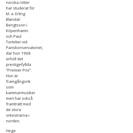
norska rötter
har studerat för
bl. a. Erling
Bløndal-
Bengtsson i
Köpenhamn
och Paul
Tortelier vid
Pariskonservatoriet,
där hon 1968
erhöll det
prestigefyllda
”Premier Prix”.
Hon är
framgångsrik
som
kammarmusiker
men har också
framträtt med
de stora
orkestrarna i
norden.
Hege