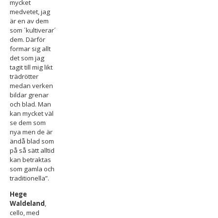
mycket
medvetet, jag
är en av dem
som ´kultiverar´
dem. Därför
formar sig allt
det som jag
tagit till mig likt
trädrötter
medan verken
bildar grenar
och blad. Man
kan mycket väl
se dem som
nya men de är
ändå blad som
på så sätt alltid
kan betraktas
som gamla och
traditionella”.
Hege
Waldeland
,
cello, med