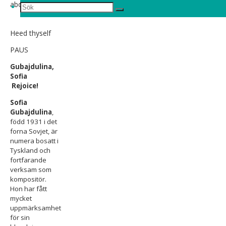
abode
Sök
Sök
Sök
efter:
Heed thyself
PAUS
Gubajdulina,
Sofia
Rejoice!
Sofia
Gubajdulina
,
född 1931 i det
forna Sovjet, är
numera bosatt i
Tyskland och
fortfarande
verksam som
kompositör.
Hon har fått
mycket
uppmärksamhet
för sin