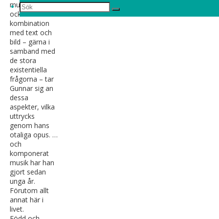
musik, men
Sök
Sök
Sök
också i
kombination
efter:
med text och
bild – gärna i
samband med
de stora
existentiella
frågorna – tar
Gunnar sig an
dessa
aspekter, vilka
uttrycks
genom hans
otaliga opus. …
och
komponerat
musik har han
gjort sedan
unga år.
Förutom allt
annat här i
livet.
Född och