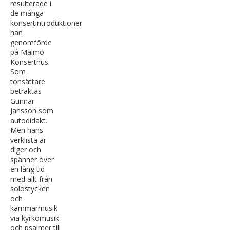
resulterade i
de många
konsertintroduktioner
han
genomförde
på Malmö
Konserthus.
Som
tonsättare
betraktas
Gunnar
Jansson som
autodidakt.
Men hans
verklista är
diger och
spänner över
en lång tid
med allt från
solostycken
och
kammarmusik
via kyrkomusik
och psalmer till