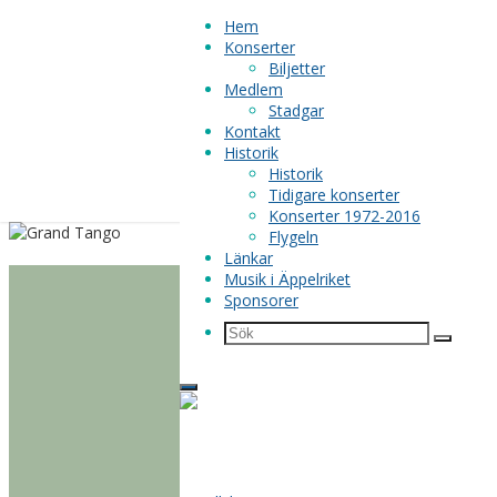
Hem
Konserter
Biljetter
Medlem
Stadgar
Kontakt
Historik
Historik
Tidigare konserter
Konserter 1972-2016
Hoppa
Flygeln
till
Länkar
innehåll
Musik i Äppelriket
Sponsorer
Sök
Sök
Grand Tan
Sök
efter:
18 sep 2016 kl 16:00
Kulturhuset Valfisken
Grand Tango är en sextett enas