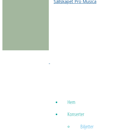
malmömusiker som bjuder på
argentinsk tango.
Följ oss på
Facebook
och på
Ins
Facebook
Sällskapet Pro Musica arrangerar konserter
Kulturhuset Valfisken i Simrishamn.
Hem
Konserter
Biljetter