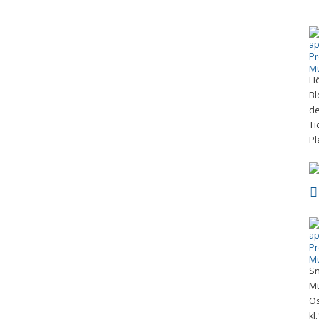
S
tagram
(promusicaosterlen)
Hö
Bl
 med tyngdpunkt på kammarmusik. Vår konsertsal är Galleriet på
de
Ti
Pl
Sn
Mu
Ös
kl